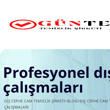
Skip
to
content
Profesyonel d
çalışmaları
DIŞ CEPHE CAM TEMIZLIK ŞIRKETI
>
BLOG
>
DIŞ CEPHE CAM 
ÇALIŞMALARI