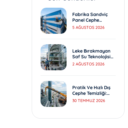
Fabrika Sandviç
Panel Cephe
Yıkama Ve Bakım
5 AĞUSTOS 2026
Yöntemleri
Leke Bırakmayan
Saf Su Teknolojisi
Ile Dış Cephe
2 AĞUSTOS 2026
Yıkama
Pratik Ve Hızlı Dış
Cephe Temizliği:
Sepetli Vinç
30 TEMMUZ 2026