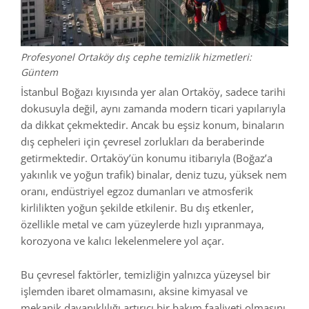
Profesyonel Ortaköy dış cephe temizlik hizmetleri:
Güntem
İstanbul Boğazı kıyısında yer alan Ortaköy, sadece tarihi
dokusuyla değil, aynı zamanda modern ticari yapılarıyla
da dikkat çekmektedir. Ancak bu eşsiz konum, binaların
dış cepheleri için çevresel zorlukları da beraberinde
getirmektedir. Ortaköy’ün konumu itibarıyla (Boğaz’a
yakınlık ve yoğun trafik) binalar, deniz tuzu, yüksek nem
oranı, endüstriyel egzoz dumanları ve atmosferik
kirlilikten yoğun şekilde etkilenir. Bu dış etkenler,
özellikle metal ve cam yüzeylerde hızlı yıpranmaya,
korozyona ve kalıcı lekelenmelere yol açar.
Bu çevresel faktörler, temizliğin yalnızca yüzeysel bir
işlemden ibaret olmamasını, aksine kimyasal ve
mekanik dayanıklılığı artırıcı bir bakım faaliyeti olmasını