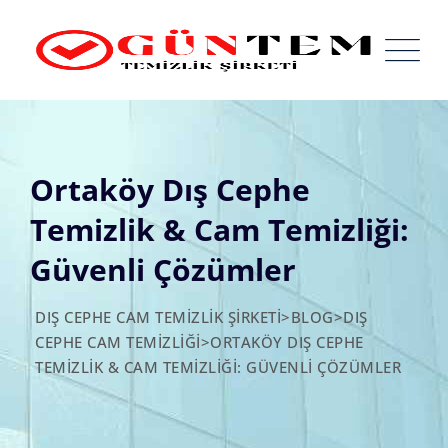
Skip
to
content
Ortaköy Dış Cephe
Temizlik & Cam Temizliği:
Güvenli Çözümler
DIŞ CEPHE CAM TEMIZLIK ŞIRKETI
>
BLOG
>
DIŞ
CEPHE CAM TEMIZLIĞI
>
ORTAKÖY DIŞ CEPHE
TEMIZLIK & CAM TEMIZLIĞI: GÜVENLI ÇÖZÜMLER