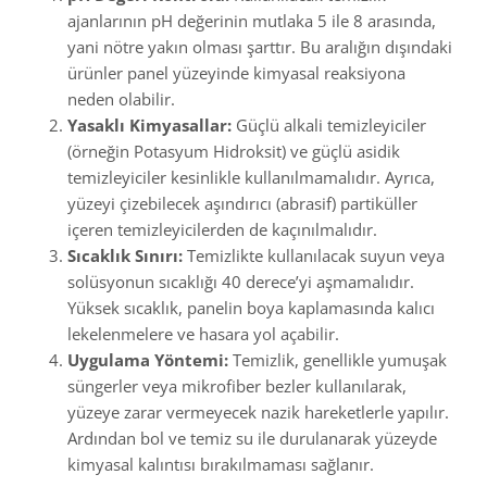
ajanlarının pH değerinin mutlaka 5 ile 8 arasında,
yani nötre yakın olması şarttır. Bu aralığın dışındaki
ürünler panel yüzeyinde kimyasal reaksiyona
neden olabilir.
Yasaklı Kimyasallar:
Güçlü alkali temizleyiciler
(örneğin Potasyum Hidroksit) ve güçlü asidik
temizleyiciler kesinlikle kullanılmamalıdır. Ayrıca,
yüzeyi çizebilecek aşındırıcı (abrasif) partiküller
içeren temizleyicilerden de kaçınılmalıdır.
Sıcaklık Sınırı:
Temizlikte kullanılacak suyun veya
solüsyonun sıcaklığı
40 derece
’yi aşmamalıdır.
Yüksek sıcaklık, panelin boya kaplamasında kalıcı
lekelenmelere ve hasara yol açabilir.
Uygulama Yöntemi:
Temizlik, genellikle yumuşak
süngerler veya mikrofiber bezler kullanılarak,
yüzeye zarar vermeyecek nazik hareketlerle yapılır.
Ardından bol ve temiz su ile durulanarak yüzeyde
kimyasal kalıntısı bırakılmaması sağlanır.