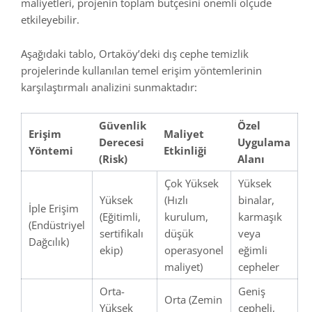
maliyetleri, projenin toplam bütçesini önemli ölçüde
etkileyebilir.
Aşağıdaki tablo, Ortaköy’deki dış cephe temizlik
projelerinde kullanılan temel erişim yöntemlerinin
karşılaştırmalı analizini sunmaktadır:
Güvenlik
Özel
Erişim
Maliyet
Derecesi
Uygulama
Yöntemi
Etkinliği
(Risk)
Alanı
Çok Yüksek
Yüksek
Yüksek
(Hızlı
binalar,
İple Erişim
(Eğitimli,
kurulum,
karmaşık
(Endüstriyel
sertifikalı
düşük
veya
Dağcılık)
ekip)
operasyonel
eğimli
maliyet)
cepheler
Orta-
Geniş
Orta (Zemin
Yüksek
cepheli,