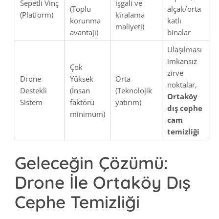
Sepetli Vinç
işgali ve
(Toplu
alçak/orta
(Platform)
kiralama
korunma
katlı
maliyeti)
avantajı)
binalar
Ulaşılması
imkansız
Çok
zirve
Drone
Yüksek
Orta
noktalar,
Destekli
(İnsan
(Teknolojik
Ortaköy
Sistem
faktörü
yatırım)
dış cephe
minimum)
cam
temizliği
Geleceğin Çözümü:
Drone İle Ortaköy Dış
Cephe Temizliği