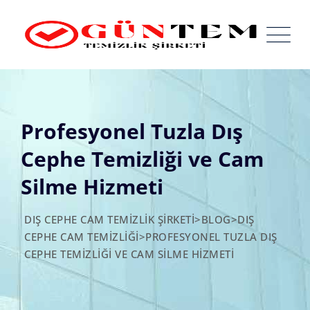
Skip
to
content
Profesyonel Tuzla Dış
Cephe Temizliği ve Cam
Silme Hizmeti
DIŞ CEPHE CAM TEMIZLIK ŞIRKETI
>
BLOG
>
DIŞ
CEPHE CAM TEMIZLIĞI
>
PROFESYONEL TUZLA DIŞ
CEPHE TEMIZLIĞI VE CAM SILME HIZMETI