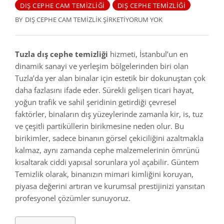
DIŞ CEPHE CAM TEMIZLIĞI
DIŞ CEPHE TEMIZLIĞI
BY
DIŞ CEPHE CAM TEMIZLIK ŞIRKETI
YORUM YOK
Tuzla dış cephe temizliği
hizmeti, İstanbul’un en
dinamik sanayi ve yerleşim bölgelerinden biri olan
Tuzla’da yer alan binalar için estetik bir dokunuştan çok
daha fazlasını ifade eder. Sürekli gelişen ticari hayat,
yoğun trafik ve sahil şeridinin getirdiği çevresel
faktörler, binaların dış yüzeylerinde zamanla kir, is, tuz
ve çeşitli partiküllerin birikmesine neden olur. Bu
birikimler, sadece binanın görsel çekiciliğini azaltmakla
kalmaz, aynı zamanda cephe malzemelerinin ömrünü
kısaltarak ciddi yapısal sorunlara yol açabilir. Güntem
Temizlik olarak, binanızın mimari kimliğini koruyan,
piyasa değerini artıran ve kurumsal prestijinizi yansıtan
profesyonel çözümler sunuyoruz.