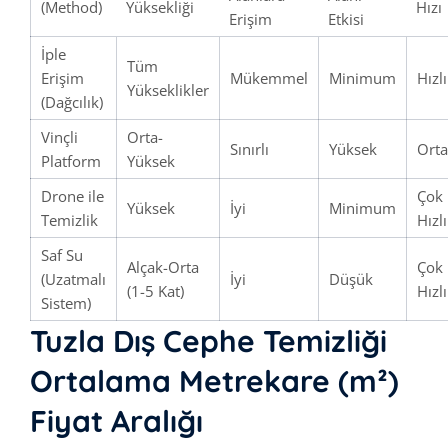
(Method)
Yüksekliği
Hızı
Erişim
Etkisi
İple
Tüm
Erişim
Mükemmel
Minimum
Hızlı
Yükseklikler
(Dağcılık)
Vinçli
Orta-
Sınırlı
Yüksek
Orta
Platform
Yüksek
Drone ile
Çok
Yüksek
İyi
Minimum
Temizlik
Hızlı
Saf Su
Alçak-Orta
Çok
(Uzatmalı
İyi
Düşük
(1-5 Kat)
Hızlı
Sistem)
Tuzla Dış Cephe Temizliği
Ortalama Metrekare (m²)
Fiyat Aralığı