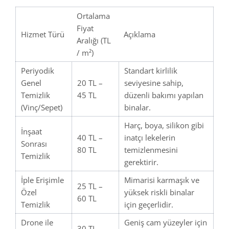
Ortalama
Fiyat
Hizmet Türü
Açıklama
Aralığı (TL
/ m²)
Periyodik
Standart kirlilik
Genel
20 TL –
seviyesine sahip,
Temizlik
45 TL
düzenli bakımı yapılan
(Vinç/Sepet)
binalar.
Harç, boya, silikon gibi
İnşaat
40 TL –
inatçı lekelerin
Sonrası
80 TL
temizlenmesini
Temizlik
gerektirir.
İple Erişimle
Mimarisi karmaşık ve
25 TL –
Özel
yüksek riskli binalar
60 TL
Temizlik
için geçerlidir.
Drone ile
Geniş cam yüzeyler için
30 TL –