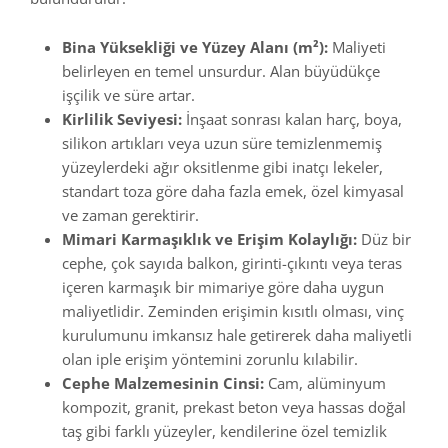
Bina Yüksekliği ve Yüzey Alanı (m²):
Maliyeti
belirleyen en temel unsurdur. Alan büyüdükçe
işçilik ve süre artar.
Kirlilik Seviyesi:
İnşaat sonrası kalan harç, boya,
silikon artıkları veya uzun süre temizlenmemiş
yüzeylerdeki ağır oksitlenme gibi inatçı lekeler,
standart toza göre daha fazla emek, özel kimyasal
ve zaman gerektirir.
Mimari Karmaşıklık ve Erişim Kolaylığı:
Düz bir
cephe, çok sayıda balkon, girinti-çıkıntı veya teras
içeren karmaşık bir mimariye göre daha uygun
maliyetlidir. Zeminden erişimin kısıtlı olması, vinç
kurulumunu imkansız hale getirerek daha maliyetli
olan iple erişim yöntemini zorunlu kılabilir.
Cephe Malzemesinin Cinsi:
Cam, alüminyum
kompozit, granit, prekast beton veya hassas doğal
taş gibi farklı yüzeyler, kendilerine özel temizlik