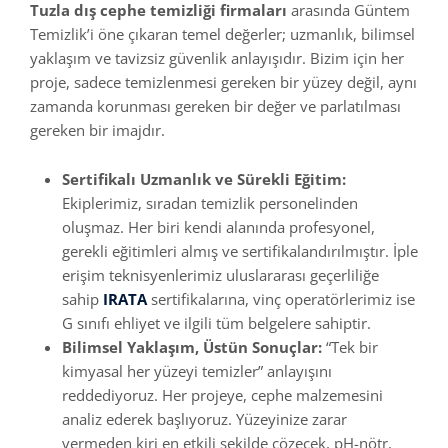
Tuzla dış cephe temizliği firmaları
arasında Güntem
Temizlik’i öne çıkaran temel değerler; uzmanlık, bilimsel
yaklaşım ve tavizsiz güvenlik anlayışıdır. Bizim için her
proje, sadece temizlenmesi gereken bir yüzey değil, aynı
zamanda korunması gereken bir değer ve parlatılması
gereken bir imajdır.
Sertifikalı Uzmanlık ve Sürekli Eğitim:
Ekiplerimiz, sıradan temizlik personelinden
oluşmaz. Her biri kendi alanında profesyonel,
gerekli eğitimleri almış ve sertifikalandırılmıştır. İple
erişim teknisyenlerimiz uluslararası geçerliliğe
sahip
IRATA
sertifikalarına, vinç operatörlerimiz ise
G sınıfı ehliyet ve ilgili tüm belgelere sahiptir.
Bilimsel Yaklaşım, Üstün Sonuçlar:
“Tek bir
kimyasal her yüzeyi temizler” anlayışını
reddediyoruz. Her projeye, cephe malzemesini
analiz ederek başlıyoruz. Yüzeyinize zarar
vermeden kiri en etkili şekilde çözecek, pH-nötr,