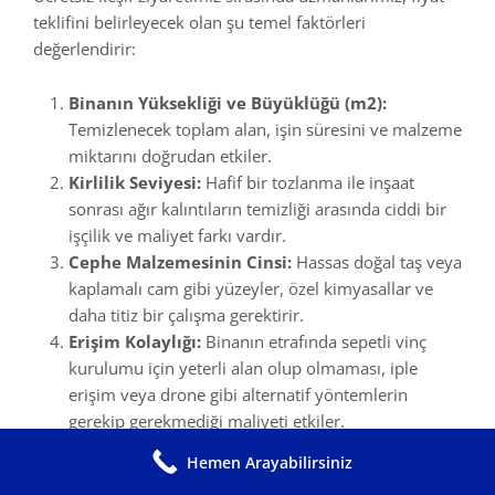
teklifini belirleyecek olan şu temel faktörleri
değerlendirir:
Binanın Yüksekliği ve Büyüklüğü (
m
2
):
Temizlenecek toplam alan, işin süresini ve malzeme
miktarını doğrudan etkiler.
Kirlilik Seviyesi:
Hafif bir tozlanma ile inşaat
sonrası ağır kalıntıların temizliği arasında ciddi bir
işçilik ve maliyet farkı vardır.
Cephe Malzemesinin Cinsi:
Hassas doğal taş veya
kaplamalı cam gibi yüzeyler, özel kimyasallar ve
daha titiz bir çalışma gerektirir.
Erişim Kolaylığı:
Binanın etrafında sepetli vinç
kurulumu için yeterli alan olup olmaması, iple
erişim veya drone gibi alternatif yöntemlerin
gerekip gerekmediği maliyeti etkiler.
Seçilen Temizlik Yöntemi:
Her yöntemin (vinç,
Hemen Arayabilirsiniz
dağcı, drone) kendine özgü bir ekipman ve