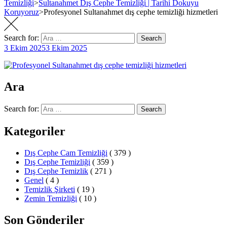
Temizliği
>
Sultanahmet Dış Cephe Temizliği | Tarihi Dokuyu
Koruyoruz
>
Profesyonel Sultanahmet dış cephe temizliği hizmetleri
Search for:
Search
3 Ekim 2025
3 Ekim 2025
Ara
Search for:
Search
Kategoriler
Dış Cephe Cam Temizliği
( 379 )
Dış Cephe Temizliği
( 359 )
Dış Cephe Temizlik
( 271 )
Genel
( 4 )
Temizlik Şirketi
( 19 )
Zemin Temizliği
( 10 )
Son Gönderiler