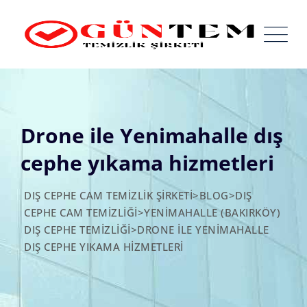
Skip
to
content
Drone ile Yenimahalle dış
cephe yıkama hizmetleri
DIŞ CEPHE CAM TEMIZLIK ŞIRKETI
>
BLOG
>
DIŞ
CEPHE CAM TEMIZLIĞI
>
YENIMAHALLE (BAKIRKÖY)
DIŞ CEPHE TEMIZLIĞI
>
DRONE ILE YENIMAHALLE
DIŞ CEPHE YIKAMA HIZMETLERI