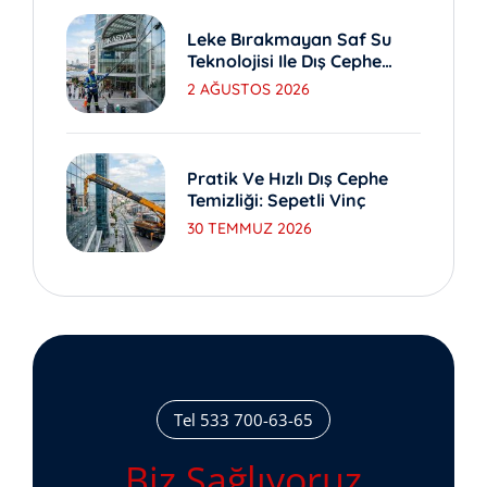
Leke Bırakmayan Saf Su
Teknolojisi Ile Dış Cephe
Yıkama
2 AĞUSTOS 2026
Pratik Ve Hızlı Dış Cephe
Temizliği: Sepetli Vinç
30 TEMMUZ 2026
Tel 533 700-63-65
Biz Sağlıyoruz