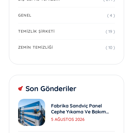
( 4 )
GENEL
( 19 )
TEMIZLIK ŞIRKETI
( 10 )
ZEMIN TEMIZLIĞI
Son Gönderiler
Fabrika Sandviç Panel
Cephe Yıkama Ve Bakım
Yöntemleri
5 AĞUSTOS 2026