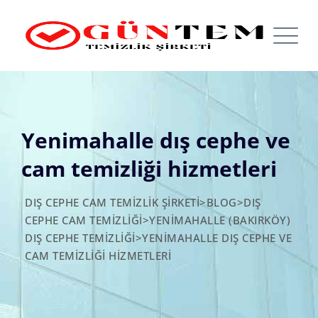
Skip
to
content
Yenimahalle dış cephe ve
cam temizliği hizmetleri
DIŞ CEPHE CAM TEMIZLIK ŞIRKETI
>
BLOG
>
DIŞ
CEPHE CAM TEMIZLIĞI
>
YENIMAHALLE (BAKIRKÖY)
DIŞ CEPHE TEMIZLIĞI
>
YENIMAHALLE DIŞ CEPHE VE
CAM TEMIZLIĞI HIZMETLERI