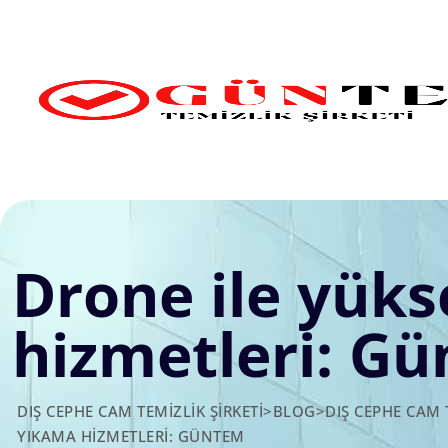
Skip
to
content
Drone ile yük
hizmetleri: G
DIŞ CEPHE CAM TEMIZLIK ŞIRKETI
>
BLOG
>
DIŞ CEPHE CAM 
YIKAMA HIZMETLERI: GÜNTEM