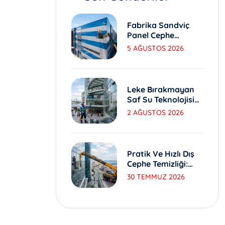
Fabrika Sandviç
Panel Cephe
Yıkama Ve Bakım
5 AĞUSTOS 2026
Yöntemleri
Leke Bırakmayan
Saf Su Teknolojisi
Ile Dış Cephe
2 AĞUSTOS 2026
Yıkama
Pratik Ve Hızlı Dış
Cephe Temizliği:
Sepetli Vinç
30 TEMMUZ 2026