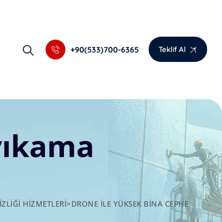
+90(533)700-6365
Teklif Al
 yıkama
IZLIĞI HIZMETLERI
>
DRONE ILE YÜKSEK BINA CEPHE