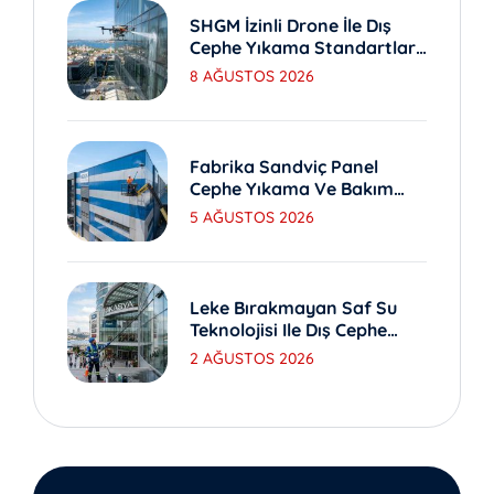
SHGM İzinli Drone İle Dış
Cephe Yıkama Standartları
Nedir?
8 AĞUSTOS 2026
Fabrika Sandviç Panel
Cephe Yıkama Ve Bakım
Yöntemleri
5 AĞUSTOS 2026
Leke Bırakmayan Saf Su
Teknolojisi Ile Dış Cephe
Yıkama
2 AĞUSTOS 2026