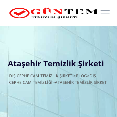
Skip
to
content
Ataşehir Temizlik Şirketi
DIŞ CEPHE CAM TEMIZLIK ŞIRKETI
>
BLOG
>
DIŞ
CEPHE CAM TEMIZLIĞI
>
ATAŞEHIR TEMIZLIK ŞIRKETI