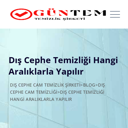
Skip
to
content
Dış Cephe Temizliği Hangi
Aralıklarla Yapılır
DIŞ CEPHE CAM TEMIZLIK ŞIRKETI
>
BLOG
>
DIŞ
CEPHE CAM TEMIZLIĞI
>
DIŞ CEPHE TEMIZLIĞI
HANGI ARALIKLARLA YAPILIR