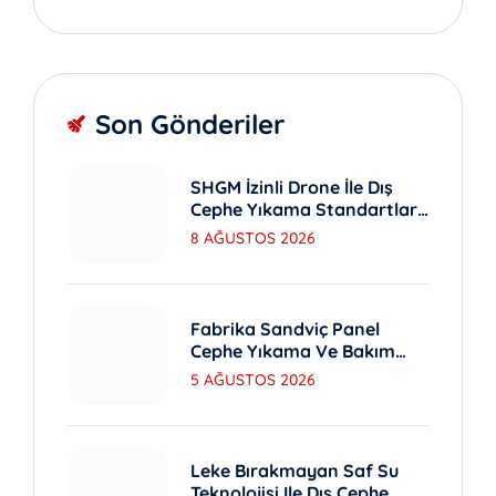
Son Gönderiler
SHGM İzinli Drone İle Dış
Cephe Yıkama Standartları
Nedir?
8 AĞUSTOS 2026
Fabrika Sandviç Panel
Cephe Yıkama Ve Bakım
Yöntemleri
5 AĞUSTOS 2026
Leke Bırakmayan Saf Su
Teknolojisi Ile Dış Cephe