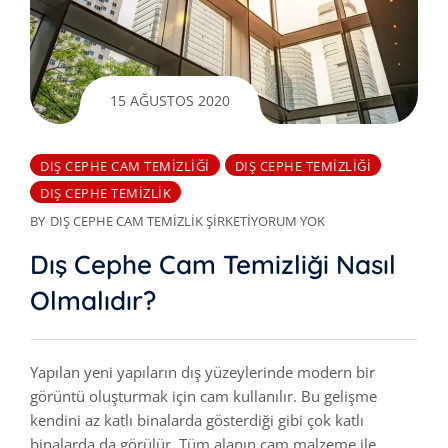
15 AĞUSTOS 2020
DIŞ CEPHE CAM TEMIZLIĞI
DIŞ CEPHE TEMIZLIĞI
DIŞ CEPHE TEMIZLIK
BY
DIŞ CEPHE CAM TEMIZLIK ŞIRKETI
YORUM YOK
Dış Cephe Cam Temizliği Nasıl
Olmalıdır?
Yapılan yeni yapıların dış yüzeylerinde modern bir
görüntü oluşturmak için cam kullanılır. Bu gelişme
kendini az katlı binalarda gösterdiği gibi çok katlı
binalarda da görülür. Tüm alanın cam malzeme ile…