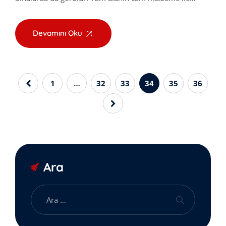
Devamını Oku
1
…
32
33
34
35
36
Ara