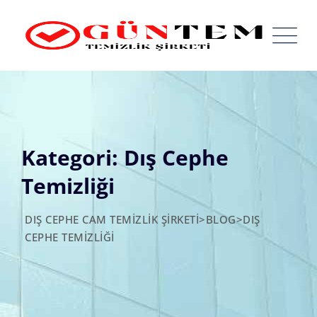
Skip
to
content
Kategori: Dış Cephe
Temizliği
DIŞ CEPHE CAM TEMIZLIK ŞIRKETI
>
BLOG
>
DIŞ
CEPHE TEMIZLIĞI