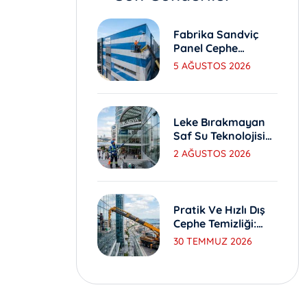
Fabrika Sandviç
Panel Cephe
Yıkama Ve Bakım
5 AĞUSTOS 2026
Yöntemleri
Leke Bırakmayan
Saf Su Teknolojisi
Ile Dış Cephe
2 AĞUSTOS 2026
Yıkama
Pratik Ve Hızlı Dış
Cephe Temizliği:
Sepetli Vinç
30 TEMMUZ 2026