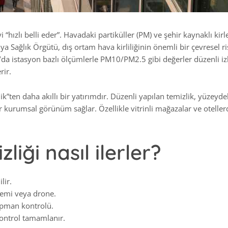
“hızlı belli eder”. Havadaki partiküller (PM) ve şehir kaynaklı kirle
nya Sağlık Örgütü, dış ortam hava kirliliğinin önemli bir çevresel ri
’da istasyon bazlı ölçümlerle PM10/PM2.5 gibi değerler düzenli izl
rir.
k”ten daha akıllı bir yatırımdır. Düzenli yapılan temizlik, yüzeydek
r kurumsal görünüm sağlar. Özellikle vitrinli mağazalar ve otellerd
liği nasıl ilerler?
lir.
stemi veya drone.
kipman kontrolü.
kontrol tamamlanır.