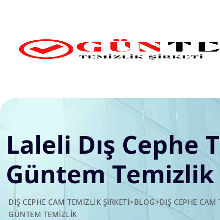
Skip
to
content
Laleli Dış Cephe T
Güntem Temizlik
DIŞ CEPHE CAM TEMIZLIK ŞIRKETI
>
BLOG
>
DIŞ CEPHE CAM 
GÜNTEM TEMIZLIK