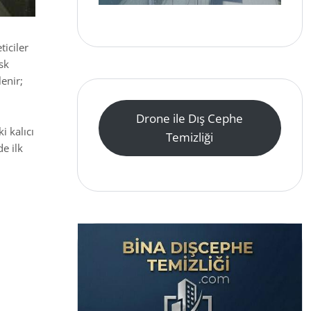
ticiler
sk
enir;
Drone ile Dış Cephe
i kalıcı
Temizliği
e ilk