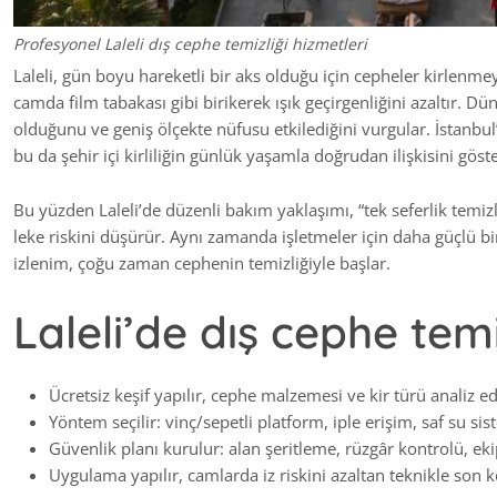
Profesyonel Laleli dış cephe temizliği hizmetleri
Laleli, gün boyu hareketli bir aks olduğu için cepheler kirlenmeyi 
camda film tabakası gibi birikerek ışık geçirgenliğini azaltır. Dü
olduğunu ve geniş ölçekte nüfusu etkilediğini vurgular. İstanbul
bu da şehir içi kirliliğin günlük yaşamla doğrudan ilişkisini göste
Bu yüzden Laleli’de düzenli bakım yaklaşımı, “tek seferlik temizli
leke riskini düşürür. Aynı zamanda işletmeler için daha güçlü bi
izlenim, çoğu zaman cephenin temizliğiyle başlar.
Laleli’de dış cephe temiz
Ücretsiz keşif yapılır, cephe malzemesi ve kir türü analiz edi
Yöntem seçilir: vinç/sepetli platform, iple erişim, saf su si
Güvenlik planı kurulur: alan şeritleme, rüzgâr kontrolü, e
Uygulama yapılır, camlarda iz riskini azaltan teknikle son 