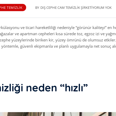
PHE TEMIZLIK
BY
DIŞ CEPHE CAM TEMIZLIK ŞIRKETI
YORUM YOK
rkülasyonu ve ticari hareketliliği nedeniyle “görünür kaliteyi” en hı
, mağazalar ve apartman cepheleri kısa sürede toz, egzoz izi ve yağm
cephe yüzeylerinde biriken kir, yüzey ömrünü de olumsuz etkiler
 yöntemle, güvenli ekipmanla ve planlı uygulamayla net sonuç aldı
zliği neden “hızlı”