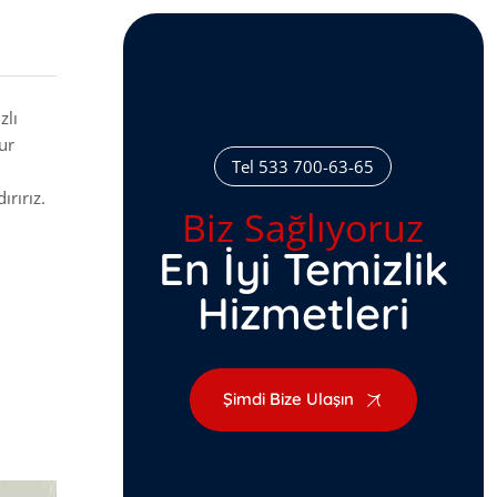
zlı
ur
Tel 533 700-63-65
.
rırız.
Biz Sağlıyoruz
En İyi Temizlik
Hizmetleri
Şimdi Bize Ulaşın