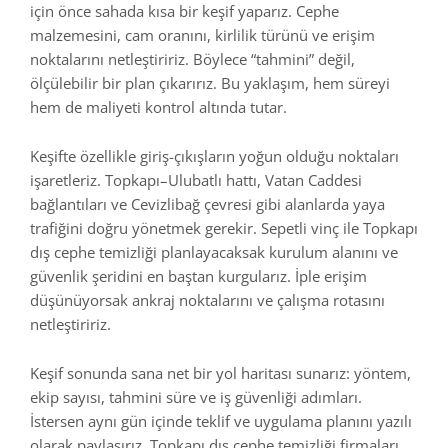
için önce sahada kısa bir keşif yaparız. Cephe
malzemesini, cam oranını, kirlilik türünü ve erişim
noktalarını netleştiririz. Böylece “tahmini” değil,
ölçülebilir bir plan çıkarırız. Bu yaklaşım, hem süreyi
hem de maliyeti kontrol altında tutar.
Keşifte özellikle giriş-çıkışların yoğun olduğu noktaları
işaretleriz. Topkapı–Ulubatlı hattı, Vatan Caddesi
bağlantıları ve Cevizlibağ çevresi gibi alanlarda yaya
trafiğini doğru yönetmek gerekir. Sepetli vinç ile Topkapı
dış cephe temizliği planlayacaksak kurulum alanını ve
güvenlik şeridini en baştan kurgularız. İple erişim
düşünüyorsak ankraj noktalarını ve çalışma rotasını
netleştiririz.
Keşif sonunda sana net bir yol haritası sunarız: yöntem,
ekip sayısı, tahmini süre ve iş güvenliği adımları.
İstersen aynı gün içinde teklif ve uygulama planını yazılı
olarak paylaşırız. Topkapı dış cephe temizliği firmaları