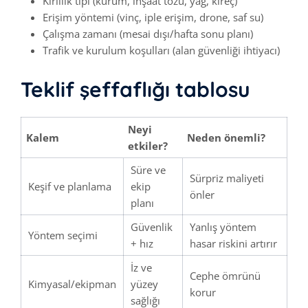
Kirlilik tipi (kurum, inşaat tozu, yağ, kireç)
Erişim yöntemi (vinç, iple erişim, drone, saf su)
Çalışma zamanı (mesai dışı/hafta sonu planı)
Trafik ve kurulum koşulları (alan güvenliği ihtiyacı)
Teklif şeffaflığı tablosu
Neyi
Kalem
Neden önemli?
etkiler?
Süre ve
Sürpriz maliyeti
Keşif ve planlama
ekip
önler
planı
Güvenlik
Yanlış yöntem
Yöntem seçimi
+ hız
hasar riskini artırır
İz ve
Cephe ömrünü
Kimyasal/ekipman
yüzey
korur
sağlığı