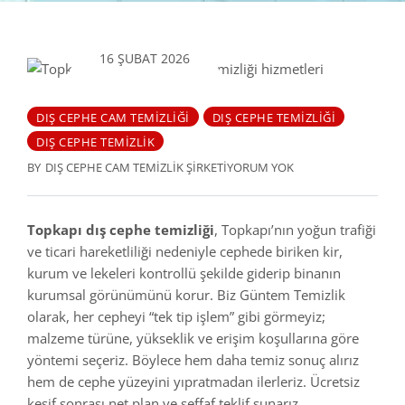
16 ŞUBAT 2026
DIŞ CEPHE CAM TEMIZLIĞI
DIŞ CEPHE TEMIZLIĞI
DIŞ CEPHE TEMIZLIK
BY
DIŞ CEPHE CAM TEMIZLIK ŞIRKETI
YORUM YOK
Topkapı dış cephe temizliği
, Topkapı’nın yoğun trafiği
ve ticari hareketliliği nedeniyle cephede biriken kir,
kurum ve lekeleri kontrollü şekilde giderip binanın
kurumsal görünümünü korur. Biz Güntem Temizlik
olarak, her cepheyi “tek tip işlem” gibi görmeyiz;
malzeme türüne, yükseklik ve erişim koşullarına göre
yöntemi seçeriz. Böylece hem daha temiz sonuç alırız
hem de cephe yüzeyini yıpratmadan ilerleriz. Ücretsiz
keşif sonrası net plan ve şeffaf teklif sunarız.