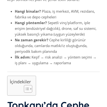
Hangi binalar?
Plaza, iş merkezi, AVM, rezidans,
fabrika ve depo cepheleri
Hangi yöntemler?
Sepetli vinç/platform, iple
erişim (endüstriyel dağcılık), drone, saf su sistemi,
yüksek basınçlı yıkama (uygun yüzeylerde)
Ne zaman gerekir?
Cephe kirliliği görünür
olduğunda, camlarda matlık/iz oluştuğunda,
periyodik bakım planında
İlk adım:
Keşif → risk analizi → yöntem seçimi →
iş planı → uygulama → raporlama
İçindekiler
Topkapı’da Cephe