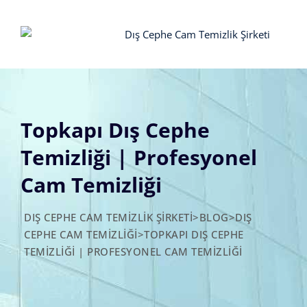
Skip
to
content
Topkapı Dış Cephe
Temizliği | Profesyonel
Cam Temizliği
DIŞ CEPHE CAM TEMIZLIK ŞIRKETI
>
BLOG
>
DIŞ
CEPHE CAM TEMIZLIĞI
>
TOPKAPI DIŞ CEPHE
TEMIZLIĞI | PROFESYONEL CAM TEMIZLIĞI