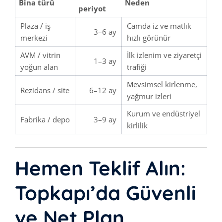
Bina türü
Neden
periyot
Plaza / iş
Camda iz ve matlık
3–6 ay
merkezi
hızlı görünür
AVM / vitrin
İlk izlenim ve ziyaretçi
1–3 ay
yoğun alan
trafiği
Mevsimsel kirlenme,
Rezidans / site
6–12 ay
yağmur izleri
Kurum ve endüstriyel
Fabrika / depo
3–9 ay
kirlilik
Hemen Teklif Alın:
Topkapı’da Güvenli
ve Net Plan