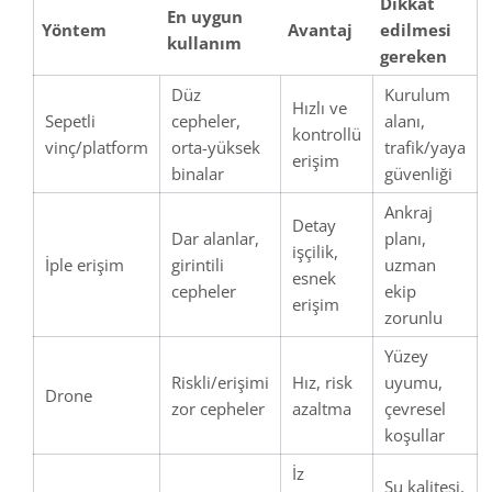
Dikkat
En uygun
Yöntem
Avantaj
edilmesi
kullanım
gereken
Düz
Kurulum
Hızlı ve
Sepetli
cepheler,
alanı,
kontrollü
vinç/platform
orta-yüksek
trafik/yaya
erişim
binalar
güvenliği
Ankraj
Detay
Dar alanlar,
planı,
işçilik,
İple erişim
girintili
uzman
esnek
cepheler
ekip
erişim
zorunlu
Yüzey
Riskli/erişimi
Hız, risk
uyumu,
Drone
zor cepheler
azaltma
çevresel
koşullar
İz
Su kalitesi,