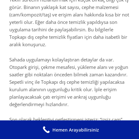
görür. Binanın yaklaşık kat sayısı, cephe malzemesi
(cam/kompozit/taş) ve erişim alanı hakkında kısa bir not
yeterli olur. Eğer daha önce temizlik yapıldıysa son
uygulama tarihini de paylaşabilirsin. Bu bilgilerle
Topkapı dış cephe temizlik fiyatları için daha isabetli bir
aralık konuşuruz.
Sahada uygulamayı kolaylaştıran detaylar da var.
Otopark girişi, çekme mesafesi, yükleme alanı ve yoğun
saatler gibi noktaları önceden bilmek zaman kazandırır.
Sepetli vinç ile Topkapı dış cephe temizliği yapılacaksa
kurulum alanının uygunluğu kritik olur. İple erişim
planlayacaksak çatı erişimi ve ankraj uygunluğu
değerlendirmeyi hızlandırır.
Son olarak beklentiyi netleştirmeni isteriz: “izsiz cam”,
“tam cephe”, “sadece ön cephe” gibi hedefi baştan
Hemen Arayabilirsiniz
konuşalım. Böylece hem iş planı hem ekipman seçimi