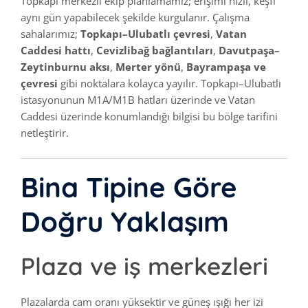
Topkapı merkezli ekip planlamamız; erişimi hızlı, keşfi
aynı gün yapabilecek şekilde kurgulanır. Çalışma
sahalarımız;
Topkapı–Ulubatlı çevresi
,
Vatan
Caddesi hattı
,
Cevizlibağ bağlantıları
,
Davutpaşa–
Zeytinburnu aksı
,
Merter yönü
,
Bayrampaşa ve
çevresi
gibi noktalara kolayca yayılır. Topkapı–Ulubatlı
istasyonunun M1A/M1B hatları üzerinde ve Vatan
Caddesi üzerinde konumlandığı bilgisi bu bölge tarifini
netleştirir.
Bina Tipine Göre
Doğru Yaklaşım
Plaza ve iş merkezleri
Plazalarda cam oranı yüksektir ve güneş ışığı her izi