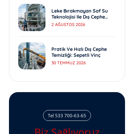
Leke Bırakmayan Saf Su
Teknolojisi Ile Dış Cephe
Yıkama
2 AĞUSTOS 2026
Pratik Ve Hızlı Dış Cephe
Temizliği: Sepetli Vinç
30 TEMMUZ 2026
Tel 533 700-63-65
Biz Sağlıyoruz