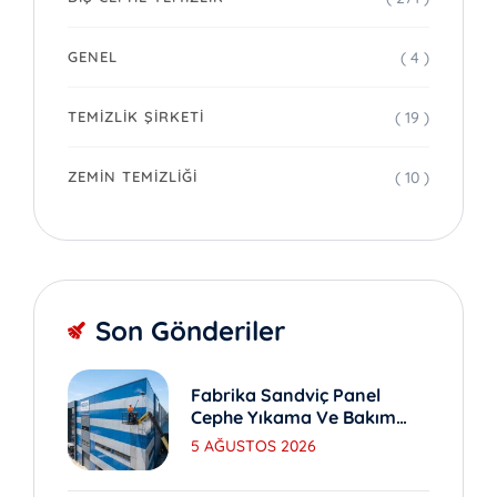
( 4 )
GENEL
( 19 )
TEMIZLIK ŞIRKETI
( 10 )
ZEMIN TEMIZLIĞI
Son Gönderiler
Fabrika Sandviç Panel
Cephe Yıkama Ve Bakım
Yöntemleri
5 AĞUSTOS 2026