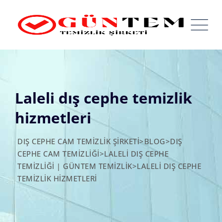
Skip
to
content
Laleli dış cephe temizlik
hizmetleri
DIŞ CEPHE CAM TEMIZLIK ŞIRKETI
>
BLOG
>
DIŞ
CEPHE CAM TEMIZLIĞI
>
LALELI DIŞ CEPHE
TEMIZLIĞI | GÜNTEM TEMIZLIK
>
LALELI DIŞ CEPHE
TEMIZLIK HIZMETLERI